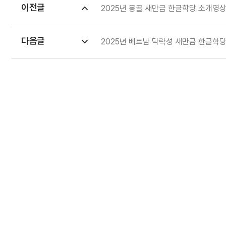
이전글
expand_less
2025년 몽골 새만금 한글학당 소개영
다음글
expand_more
2025년 베트남 닥락성 새만금 한글학