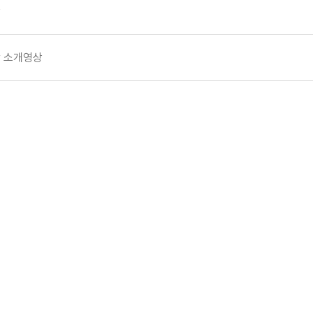
상
당 소개영상