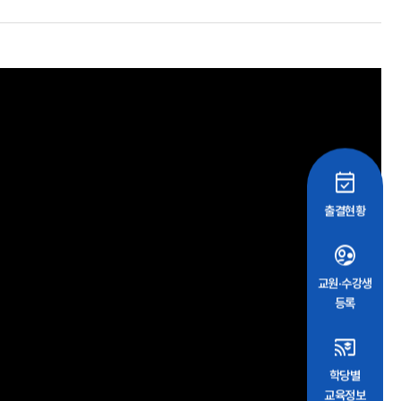
event_available
출결현황
supervised_user_circle
교원·수강생
등록
cast_for_education
학당별
교육정보