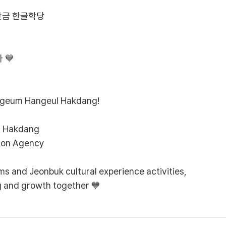
만금 한글학당
 💙
ngeum Hangeul Hakdang!
l Hakdang
tion Agency
 and Jeonbuk cultural experience activities,
g and growth together 💙