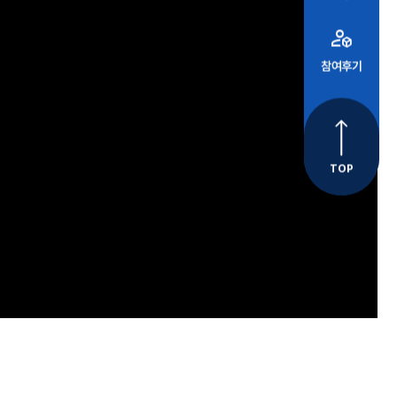
deployed_code_account
참여후기
TOP