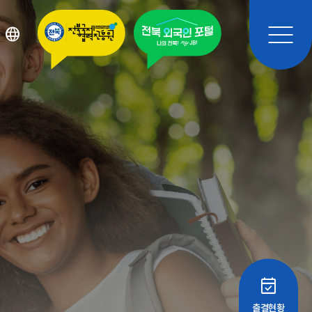
language
event_available
출결현황