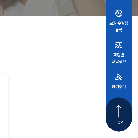
supervised_user_circle
교원·수강생
등록
cast_for_education
학당별
교육정보
deployed_code_account
참여후기
TOP